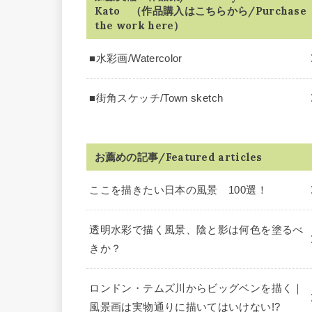
Kato （作品購入はこちらから/Purchase
the work here）
■水彩画/Watercolor
■街角スケッチ/Town sketch
お薦めの記事/Featured articles
ここを描きたい日本の風景 100選！
透明水彩で描く風景、陰と影は何色を塗るべ
きか？
ロンドン・テムズ川からビッグベンを描く｜
風景画は実物通りに描いてはいけない!?