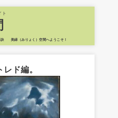
イト
間
秘訣
美緑（みりょく）空間へようこそ！
トレド編。