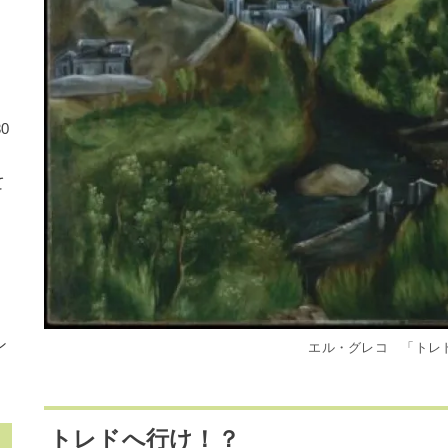
0
て
に
ナ
ン
エル・グレコ 「トレ
トレドへ行け！？