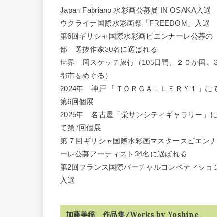
Japan Fabriano 水彩画公募展 IN OSAKA入選
ウクライナ国際水彩画祭「FREEDOM」入選
第6回ギリシャ国際水彩画ビエンナーレ公募の
部 選抜作家30名に選ばれる
世界一周スケッチ旅行（105日間、２０か国、3
都市をめぐる）
2024年 神戸 「ＴＯＲＧＡＬＬＥＲＹ１」に
第6回個展
2025年 名古屋「栄サンシティギャラリー」
て第7回個展
第 7 回ギリシャ国際水彩画マスターズビエン
ーレ公募アーティスト34名に選ばれる
第2回フランス国際バーチャルコンペティショ
入選
加藤美稲 作品集/Works by Yoshine