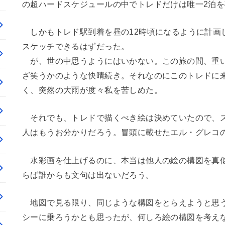
の超ハードスケジュールの中でトレドだけは唯一2泊
しかもトレド駅到着を昼の12時頃になるように計画
スケッチできるはずだった。
が、世の中思うようにはいかない。この旅の間、重い
ざ笑うかのような快晴続き。それなのにこのトレドに
く、突然の大雨が度々私を苦しめた。
それでも、トレドで描くべき絵は決めていたので、ス
人はもうお分かりだろう。冒頭に載せたエル・グレコ
水彩画を仕上げるのに、本当は他人の絵の構図を真似
らば誰からも文句は出ないだろう。
地図で見る限り、同じような構図をとらえようと思う
シーに乗ろうかとも思ったが、何しろ絵の構図を考え