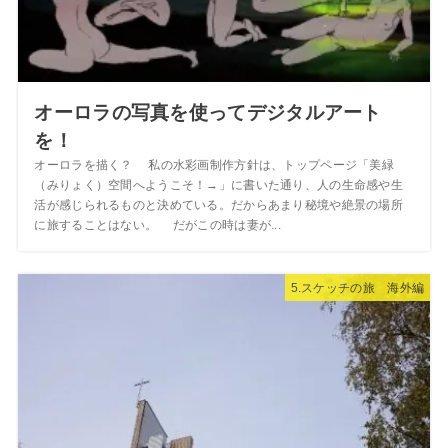
オーロラの写真を使ってデジタルアート
を！
オーロラを描く？ 私の水彩画制作方針は、トップページ「美緑
（みりょく）空間へようこそ！→」に書いた通り、人の生命感や生
活が感じられるものと決めている。だからあまり秘境や絶景の場所
に旅することはない。 だがこの時は妻が...
5.スケッチの旅 海外編