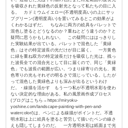
を吸収された黄緑色の反射光となって私たちの目に入
る。 カドミウムイエロー(不透明度高い)の上にサッ
プグリーン(透明度高い)を置いてみるとこの効果がよ
くわかるはずだ。 ちなみに両方の絵具をパレットで
混色し塗るとどうなるのか？重ねとどう違うのか？と
疑問に思うかもしれない。 この疑問にははっきりし
た実験結果が出ている。パレットで混色した「黄緑
色」はその特定波長の光だけが目に届く。 一方黄色
に緑を重ね双方の特定波長だけを吸収した光は、残っ
た波長全ての混合光として目に届くので、同じ「黄緑
色」でも波長の範囲が広い。つまり緑寄りの光も、黄
色寄りの光もそれぞの明るさで混じっている。したが
って混色した黄緑色よりも深みが出るというわけ
だ。・線描を活かす もう一つ私が不透明水彩を使わ
ない決定的な理由がある。私の風景画作成プロセス
(ブログはこちら→https://miryoku-
yoshine.com/landscape-painting-with-pen-and-
watercolor/)は、ペンによる線描がポイントだ。不透
明水彩は上に絵具を塗ると苦労して描いたペンの線さ
えも隠してしまうのだ。 一方透明水彩は紙面まで光