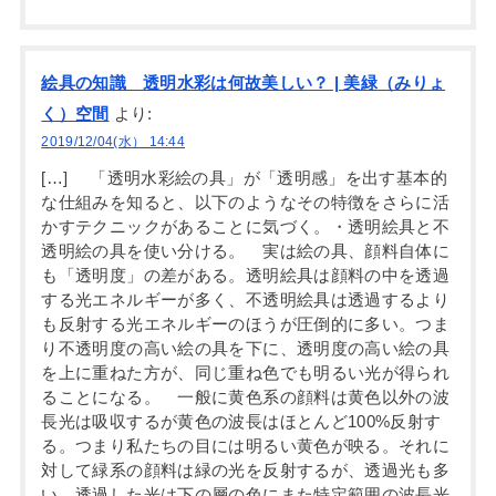
絵具の知識 透明水彩は何故美しい？ | 美緑（みりょ
く）空間
より:
2019/12/04(水） 14:44
[…] 「透明水彩絵の具」が「透明感」を出す基本的
な仕組みを知ると、以下のようなその特徴をさらに活
かすテクニックがあることに気づく。・透明絵具と不
透明絵の具を使い分ける。 実は絵の具、顔料自体に
も「透明度」の差がある。透明絵具は顔料の中を透過
する光エネルギーが多く、不透明絵具は透過するより
も反射する光エネルギーのほうが圧倒的に多い。つま
り不透明度の高い絵の具を下に、透明度の高い絵の具
を上に重ねた方が、同じ重ね色でも明るい光が得られ
ることになる。 一般に黄色系の顔料は黄色以外の波
長光は吸収するが黄色の波長はほとんど100%反射す
る。つまり私たちの目には明るい黄色が映る。それに
対して緑系の顔料は緑の光を反射するが、透過光も多
い。透過した光は下の層の色にまた特定範囲の波長光