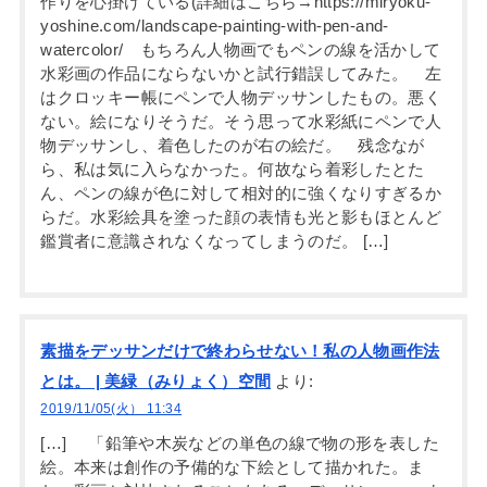
作りを心掛けている(詳細はこちら→https://miryoku-
yoshine.com/landscape-painting-with-pen-and-
watercolor/ もちろん人物画でもペンの線を活かして
水彩画の作品にならないかと試行錯誤してみた。 左
はクロッキー帳にペンで人物デッサンしたもの。悪く
ない。絵になりそうだ。そう思って水彩紙にペンで人
物デッサンし、着色したのが右の絵だ。 残念なが
ら、私は気に入らなかった。何故なら着彩したとた
ん、ペンの線が色に対して相対的に強くなりすぎるか
らだ。水彩絵具を塗った顔の表情も光と影もほとんど
鑑賞者に意識されなくなってしまうのだ。 […]
素描をデッサンだけで終わらせない！私の人物画作法
とは。 | 美緑（みりょく）空間
より:
2019/11/05(火） 11:34
[…] 「鉛筆や木炭などの単色の線で物の形を表した
絵。本来は創作の予備的な下絵として描かれた。ま