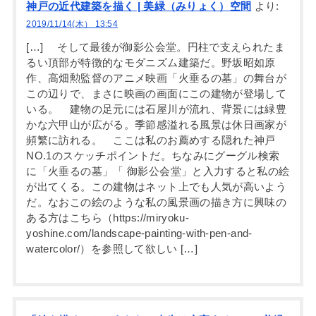
神戸の近代建築を描く | 美緑（みりょく）空間
より:
2019/11/14(木） 13:54
[…] そして最後が御影公会堂。円柱で支えられたま
るい頂部が特徴的なモダニズム建築だ。野坂昭如原
作、高畑勲監督のアニメ映画「火垂るの墓」の舞台が
この辺りで、まさに映画の画面にこの建物が登場して
いる。 建物の足元には石屋川が流れ、背景には緑豊
かな六甲山が広がる。季節感溢れる風景は休日画家が
頻繁に訪れる。 ここは私のお薦めする隠れた神戸
NO.1のスケッチポイントだ。ちなみにグーグル検索
に「火垂るの墓」「 御影公会堂」と入力すると私の絵
が出てくる。この建物はネット上でも人気が高いよう
だ。なおこの絵のような私の風景画の描き方に興味の
ある方はこちら（https://miryoku-
yoshine.com/landscape-painting-with-pen-and-
watercolor/）を参照して欲しい […]