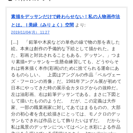
素描をデッサンだけで終わらせない！私の人物画作法
とは。 | 美緑（みりょく）空間
より:
2019/11/04(月） 11:27
[…] 「鉛筆や木炭などの単色の線で物の形を表した
絵。本来は創作の予備的な下絵として描かれた。ま
た、彩画と対比されることもある。デッサン。」つま
り素描=デッサンを一生懸命練習しても、どうやらそ
れは将来描く本作(彩画)のために捨てられる運命にあ
るものらしい。 上図はアングルの作品「ベルヴェー
ズ・フーロンの肖像」だ。1981年アングル展が初めて
日本にやってきた時の展示会カタログからの抜粋だ。
左は油彩画、右は鉛筆デッサンである。まさに下図と
して描いたもののようだ。 だが、この定義は大作
家、一部の職業画家に対してあてはまるものの、大部
分の初心者を含む絵描きにとっては、モノクロのデッ
サンもできれば作品として飾りたいはずだ。 だから
私は風景のデッサンについてはペンと水彩による作品