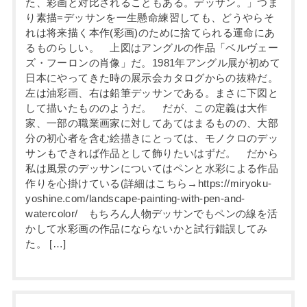
た、彩画と対比されることもある。デッサン。」つま
り素描=デッサンを一生懸命練習しても、どうやらそ
れは将来描く本作(彩画)のために捨てられる運命にあ
るものらしい。 上図はアングルの作品「ベルヴェー
ズ・フーロンの肖像」だ。1981年アングル展が初めて
日本にやってきた時の展示会カタログからの抜粋だ。
左は油彩画、右は鉛筆デッサンである。まさに下図と
して描いたもののようだ。 だが、この定義は大作
家、一部の職業画家に対してあてはまるものの、大部
分の初心者を含む絵描きにとっては、モノクロのデッ
サンもできれば作品として飾りたいはずだ。 だから
私は風景のデッサンについてはペンと水彩による作品
作りを心掛けている(詳細はこちら→https://miryoku-
yoshine.com/landscape-painting-with-pen-and-
watercolor/ もちろん人物デッサンでもペンの線を活
かして水彩画の作品にならないかと試行錯誤してみ
た。 […]