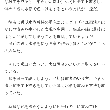
な教本を見ると、柔らかい(2Bくらい)鉛筆で下書きし、
薄めの透明水彩で色つけをするという方法が主流だ。
後者は透明水彩独特の重色によるグリザイユ画法とぼ
かしや滲みを生かした表現を多用し、鉛筆の線は最後は
ほとんど消してしまうことを推奨しているようだ。
最近の透明水彩を使う画家の作品もほとんどがこちら
の方法だ。
そして私はと言うと、実は両者のいいとこ取りを狙っ
ている。
順を追って説明しよう。当初は前者のやり方、つまり
濃い鉛筆で下描きをしてから薄く水彩を重ねる方法を取
っていた。
綺麗な色を濁らないように鉛筆線の上に重ねてゆ