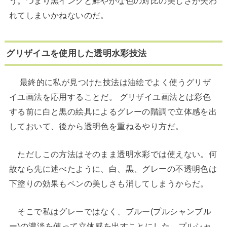
う。つまり黒インクと鮮やかな色の対比の美しさが失わ
れてしまいかねないのだ。
グリザイユを使用した透明水彩技法
最終的に私が見つけた技法は油絵でよく使うグリザ
イユ画法を応用することだ。 グリザイユ画法とは彩色
する前に白と黒の絵具によるグレーの階調で立体感を出
しておいて、後から透明色を重ねるやり方だ。
ただしこの方法はそのまま透明水彩では使えない。何
故なら先に述べたように、白、黒、グレーの不透明色は
下塗りの効果もペンの美しさも消してしまうからだ。
そこで私はグレーではなく、ブルー(プルシャンブル
ー)の濃淡を使って立体感を出すことにした。プルシャ