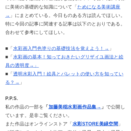
に美術の基礎的な知識について「
ためになる美術講座
→
」にまとめている。今日ものある方は読んでほしい。
特に今回の記事に関連する記事は以下のとおりである。
合わせて参考にしてほしい。
■「
水彩画入門色塗りの基礎技法を覚えよう！→
」
■「
水彩画の基本！知っておきたいグリザイユ画法と絵
具の透明度→」
■「
透明水彩入門！絵具とパレットの使い方を知ってい
る？→
」
P.P.S.
私の作品の一部を
「
加藤美稲水彩画作品集→
」
で公開し
ています。是非ご覧ください。
また作品はオンラインストア「
水彩STORE美緑空間
」