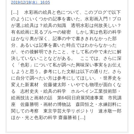
2019/12/18(水） 16:05
[…] 水彩画の絵具と色について、このブログで以下
のようにいくつかの記事を書いた。水彩画入門！プロ
が選ぶ絵具は？絵具の知識 透明水彩は何故美しい？
有名絵画に見るブルーの秘密 しかし実は色彩の科学
はかなり奥が深く、記事の中で書ききれなかった部
分、あるいは記事を書いた時点ではわからなかった
が、その後解明できたこと、そして私の中で未だに解
決していないことなどがある。 ここでは、さらに深
く「色彩」について私が調べた興味深い事実をお伝え
しようと思う。参考にした文献は以下の通りだ。さら
に自分で調べたい方は参考にしてほしい。・世界史を
変えた新素材 佐藤健太郎・いやでも物理が面白くな
る 志村史夫・絵具の科学 ホルベイン工業技術部・
絵画技法と画材の話 第64回日府展関連事業 市民講
座 佐藤勝明・画材の博物誌 森田恒之・水練顔料に
関しての考察 東京学芸大学リポジトリ 速水敬一郎
ほか・光と色彩の科学 齋藤勝裕 […]