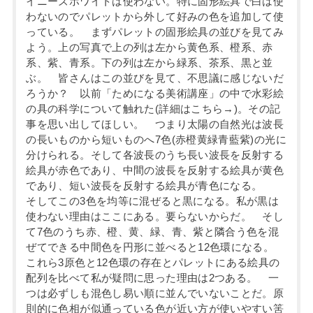
イニーズホワイトは使わない。特に固形絵具で白は使
わないのでパレットから外して好みの色を追加して使
っている。 まずパレットの固形絵具の並びを見てみ
よう。上の写真で上の列は左から黄色系、橙系、赤
系、紫、青系。下の列は左から緑系、茶系、黒と並
ぶ。 皆さんはこの並びを見て、不思議に感じないだ
ろうか？ 以前「ためになる美術講座」の中で水彩絵
の具の科学について触れた(詳細はこちら→)。その記
事を思い出してほしい。 つまり太陽の自然光は波長
の長いものから短いものへ7色(赤橙黄緑青藍紫)の光に
分けられる。そして各波長のうち長い波長を反射する
絵具が赤色であり、中間の波長を反射する絵具が黄色
であり、短い波長を反射する絵具が青色になる。
そしてこの3色を均等に混ぜると黒になる。私が黒は
使わない理由はここにある。要らないからだ。 そし
て7色のうち赤、橙、黄、緑、青、紫と隣合う色を混
ぜてできる中間色を円形に並べると12色環になる。
これら3原色と12色環の存在とパレットにある絵具の
配列を比べて私が疑問に思った理由は2つある。 一
つは必ずしも混色し易い順に並んでいないことだ。原
則的に色相が似通っている色が近い方が使いやすい筈