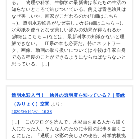
る。 物理や科学、生物学の最新書は私たちの生活の
知らないところで結びついている。例えば青色絵具は
なぜ美しいか、画家がこだわるのか(詳細はこちら
→)、透明水彩絵具がなぜ美しいか(詳細はこちら→)、
水彩紙を使うとなぜ美しい滲みの効果が得られるか
(詳細はこちら→)などは、最新科学の知識がないと理
解できない。 IT系の本も必要だ。特にネットワー
ク、画像、動画の取り扱いについては今後は作家自身
である程度のことができるようにならねばならないと
思っている。 […]
透明水彩入門！ 絵具の透明度を知っている？ | 美緑
（みりょく）空間
より:
2020/04/16(木） 16:38
[…] このブログを読んで、水彩画を見る人から描く
人になった人。そんな人のために今回の記事を書くこ
とにした。「透明」水彩の美しさの秘密、科学的根拠