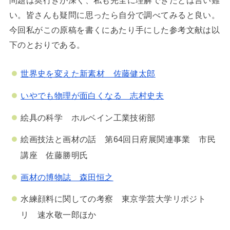
問題は奥行きが深く、私も完全に理解できたとは言い難
い。皆さんも疑問に思ったら自分で調べてみると良い。
今回私がこの原稿を書くにあたり手にした参考文献は以
下のとおりである。
世界史を変えた新素材 佐藤健太郎
いやでも物理が面白くなる 志村史夫
絵具の科学 ホルベイン工業技術部
絵画技法と画材の話 第64回日府展関連事業 市民
講座 佐藤勝明氏
画材の博物誌 森田恒之
水練顔料に関しての考察 東京学芸大学リポジト
リ 速水敬一郎ほか