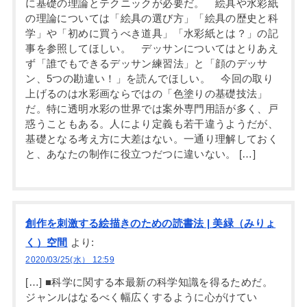
に基礎の理論とテクニックが必要だ。 絵具や水彩紙
の理論については「絵具の選び方」「絵具の歴史と科
学」や「初めに買うべき道具」「水彩紙とは？」の記
事を参照してほしい。 デッサンについてはとりあえ
ず「誰でもできるデッサン練習法」と「顔のデッサ
ン、5つの勘違い！」を読んでほしい。 今回の取り
上げるのは水彩画ならではの「色塗りの基礎技法」
だ。特に透明水彩の世界では案外専門用語が多く、戸
惑うこともある。人により定義も若干違うようだが、
基礎となる考え方に大差はない。一通り理解しておく
と、あなたの制作に役立つだつに違いない。 […]
創作を刺激する絵描きのための読書法 | 美緑（みりょ
く）空間
より:
2020/03/25(水） 12:59
[…] ■科学に関する本最新の科学知識を得るためだ。
ジャンルはなるべく幅広くするように心がけてい