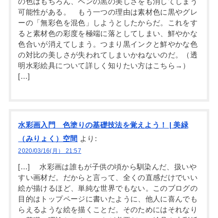
の色はもちろん、ペンの黒の美しさをも消してしまう
可能性がある。 もう一つの理由は素材色に黒やグレ
ーの「無彩色を混色」しようとしたからだ。これをす
ると素材色の彩度を極端に落としてしまい、鮮やかな
色合いが消えてしまう。つまり黒インクと鮮やかな色
の対比の美しさが失われてしまいかねないのだ。（透
明水彩絵具について詳しく知りたい方はこちら→）
[…]
水彩画入門 色塗りの基礎技法を覚えよう！ | 美緑
（みりょく）空間
より:
2020/03/16(月） 21:57
[…] 水彩画は誰もが子供の頃から馴染んだ、扱いや
すい画材だ。だからと言って、全くの直感だけでいい
絵が描けるほど、単純な世界でもない。このブログの
目的はトップページに書いたように、他人に喜んでも
らえるような絵を描くことだ。そのためにはそれなり