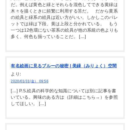
だ。例えば黄色と緑とそれらを混色してできる黄緑は
木々を描くときに頻繁に利用する筈だ。 だから黄系
の絵具と緑系の絵具は近い方がいい。しかしこのパレ
ットでは緑は下段、黄は上段と分かれている。 もう
一つは12色環にない茶系の絵具が他の系統の色よりも
多く、何色も揃っていることだ。 […]
有名絵画に見るブルーの秘密 | 美緑（みりょく）空間
より:
2020/01/31(金） 09:56
[…] P.S.絵具の科学的な知識については別に記事を書
いている。興味のある方は（詳細はこちら→）を参照
してほしい。 […]