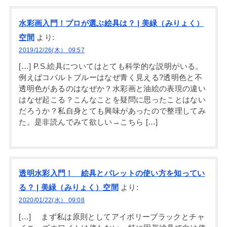
水彩画入門！プロが選ぶ絵具は？ | 美緑（みりょく）
空間
より:
2019/12/26(木） 09:57
[…] P.S.絵具についてはとても科学的な説明がいる。
例えばコバルトブルーはなぜ青く見える?透明色と不
透明色があるのはなぜか？水彩画と油絵の表現の違い
はなぜ起こる？こんなことを疑問に思ったことはない
だろうか？私自身とても興味があったので整理してみ
た。是非読んでみて欲しい→こちら […]
透明水彩入門！ 絵具とパレットの使い方を知ってい
る？ | 美緑（みりょく）空間
より:
2020/01/22(水） 09:08
[…] まず私は原則としてアイボリーブラックとチャ