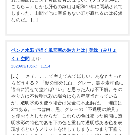
こちら→）しかも肝心の銅山は昭和47年に閉鎖されて
しまった。山間で他に産業もない町が寂れるのは必然
なのだ。 […]
ペンと水彩で描く風景画の魅力とは | 美緑（みりょ
く）空間
より:
2020/03/10(火） 11:14
[…] さて、ここで考えてみてほしい。あなただった
らどうする？ 「影の部分に白、グレー、黒を素材色に
適当に混ぜて塗ればいい」と思った人は不正解。その
やり方は不透明水彩の場合はある程度当たっている
が、透明水彩を使う場合は完全に不正解だ。 理由は
2つある。一つは白、黒、グレーの「不透明の絵具」
を使おうとしたからだ。これらの色は塗った瞬間に透
明水彩の特色である下の色と重ねて透明感ある色を表
現するというメリットを消してしまう。つまり下塗り