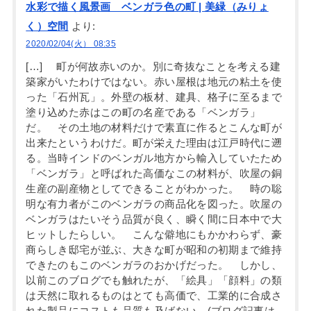
水彩で描く風景画 ベンガラ色の町 | 美緑（みりょ
く）空間
より:
2020/02/04(火） 08:35
[…] 町が何故赤いのか。別に奇抜なことを考える建
築家がいたわけではない。赤い屋根は地元の粘土を使
った「石州瓦」。外壁の板材、建具、格子に至るまで
塗り込めた赤はこの町の名産である「ベンガラ」
だ。 その土地の材料だけで素直に作るとこんな町が
出来たというわけだ。町が栄えた理由は江戸時代に遡
る。当時インドのベンガル地方から輸入していたため
「ベンガラ」と呼ばれた高価なこの材料が、吹屋の銅
生産の副産物としてできることがわかった。 時の聡
明な有力者がこのベンガラの商品化を図った。吹屋の
ベンガラはたいそう品質が良く、瞬く間に日本中で大
ヒットしたらしい。 こんな僻地にもかかわらず、豪
商らしき邸宅が並ぶ、大きな町が昭和の初期まで維持
できたのもこのベンガラのおかげだった。 しかし、
以前このブログでも触れたが、「絵具」「顔料」の類
は天然に取れるものはとても高価で、工業的に合成さ
れた製品にコストも品質も及ばない。(ブログ記事は