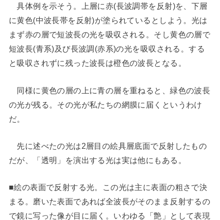
具体例を示そう。上層に赤(長波調帯を反射)を、下層
に黄色(中波長帯を反射)が塗られているとしよう。光は
まず赤の層で短波長の光を吸収される。そし黄色の層で
短波長(青系)及び長波調(赤系)の光を吸収される。する
と吸収されずに残った波長は橙色の波長となる。
同様に黄色の層の上に青の層を重ねると、緑色の波長
の光が残る。その光が私たちの網膜に届くというわけ
だ。
先に述べたの光は2層目の絵具層底面で反射したもの
だが、「透明」を演出する光は実は他にもある。
■絵の表面で反射する光。この光は主に表面の粗さで決
まる。磨いた表面であれば全波長がそのまま反射するの
で鏡に写った像が目に届く。いわゆる「艶」として表現