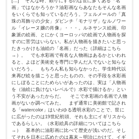
[…] そんな時、頼りにするのは世に多くある「名
画」ではなかろうか？油彩画ならあなたもそんな名画
をいくらでも知っているだろう。フェルメールの「真
珠の耳飾りの少女」ダビンチ「モナリザ」なルノワー
ル「イレーヌ嬢の肖像」・・・。ルネサンス絵画、印
象派の絵画、とにかくヨーロッパの絵画で人物画を探
すのに苦労はいらない。私が人物画を描きたいと思っ
たきっかけも油絵の「名画」だった（詳細はこちら
→）。 でも水彩画で有名な人物画はあるかといわれ
ると、よほど美術史を専門に学んだ人でないと知らな
いだろう。 もちろん私も知らなかった。学生時代以
来再び絵を描こうと思ったものの、その手段を水彩画
にしぼることにためらいがあったのは、実は「人物画
を（油絵に負けないレベルで）水彩で描けるか」とい
う不安があったからだ。 そこで水彩画の名画で人物
画がないか調べてみた。 まず通常に美術館で記され
る「watercolor」はいわゆる透明水彩のことで、世に
に広がったのは19世紀初頭、それも主にイギリスから
であるらしい。（水彩絵具の詳細についてはこちら
→） 基本的に油彩画に比べて歴史が浅いのだ。そし
てそれを日本に広めたのは幕末～明治にかけて、イギ