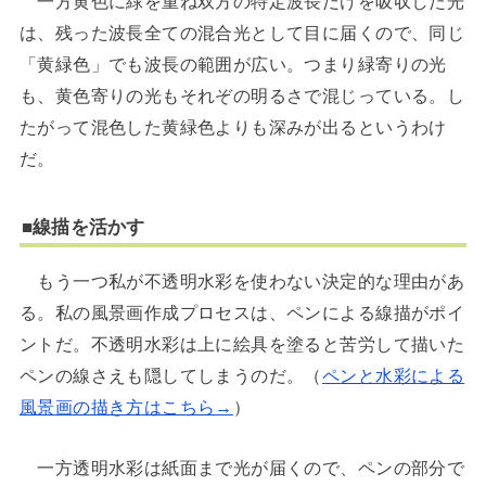
一方黄色に緑を重ね双方の特定波長だけを吸収した光
は、残った波長全ての混合光として目に届くので、同じ
「黄緑色」でも波長の範囲が広い。つまり緑寄りの光
も、黄色寄りの光もそれぞの明るさで混じっている。し
たがって混色した黄緑色よりも深みが出るというわけ
だ。
■
線描を活かす
もう一つ私が不透明水彩を使わない決定的な理由があ
る。私の風景画作成プロセスは、ペンによる線描がポイ
ントだ。不透明水彩は上に絵具を塗ると苦労して描いた
ペンの線さえも隠してしまうのだ。（
ペンと水彩による
風景画の描き方はこちら→
）
一方透明水彩は紙面まで光が届くので、ペンの部分で