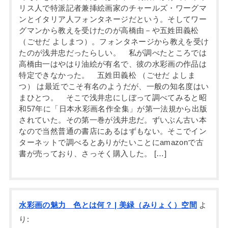
リス人で特派記者兼挿絵画家のチャールズ・ワーグマ
ンとイタリア人フォンタネージだという。そしてワー
グマンから教えを受けたのが高橋由－や五姓田義松
（ごせだ よしまつ）。フォンタネージから教えを受け
たのが浅井忠だったらしい。 私が調べたところでは
高橋由一はやはり油絵が有名で、彼の水彩画の作品は
特定できなかった。 五姓田義松 （ごせだ よしま
つ） は最近でこそ有名のようだが、一般の知名度はい
まひとつ。 そこで浅井忠にしぼって調べてみると昭
和57年に「日本水彩画名作全集」が第一法規から出版
されていた。その第一巻が浅井忠だ。ずいぶん古い本
なので当然普通の書店にあるはずもない。そこでイン
ターネットで調べるとありがたいことにamazonで古
書が売っており、さっそく購入した。 […]
水彩画の魅力 色とは何？ | 美緑（みりょく）空間
よ
り: