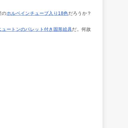
産の
ホルベインチューブ入り18色
だろうか？
ニュートンのパレット付き固形絵具
だ。何故