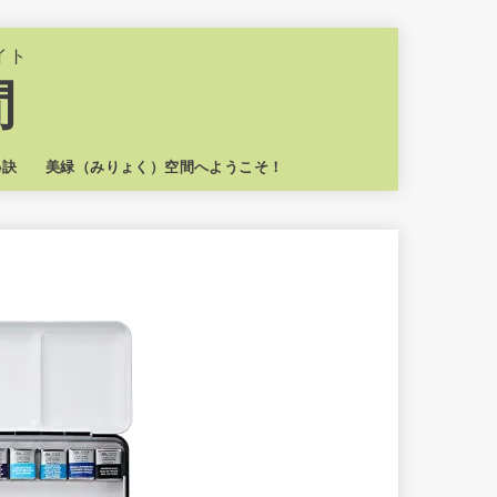
イト
間
秘訣
美緑（みりょく）空間へようこそ！