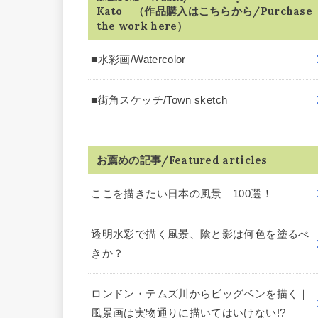
Kato （作品購入はこちらから/Purchase
the work here）
■水彩画/Watercolor
■街角スケッチ/Town sketch
お薦めの記事/Featured articles
ここを描きたい日本の風景 100選！
透明水彩で描く風景、陰と影は何色を塗るべ
きか？
ロンドン・テムズ川からビッグベンを描く｜
風景画は実物通りに描いてはいけない!?