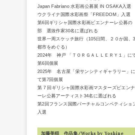
Japan Fabriano 水彩画公募展 IN OSAKA入選
ウクライナ国際水彩画祭「FREEDOM」入選
第6回ギリシャ国際水彩画ビエンナーレ公募の
部 選抜作家30名に選ばれる
世界一周スケッチ旅行（105日間、２０か国、3
都市をめぐる）
2024年 神戸 「ＴＯＲＧＡＬＬＥＲＹ１」に
第6回個展
2025年 名古屋「栄サンシティギャラリー」
て第7回個展
第 7 回ギリシャ国際水彩画マスターズビエン
ーレ公募アーティスト34名に選ばれる
第2回フランス国際バーチャルコンペティショ
入選
加藤美稲 作品集/Works by Yoshine