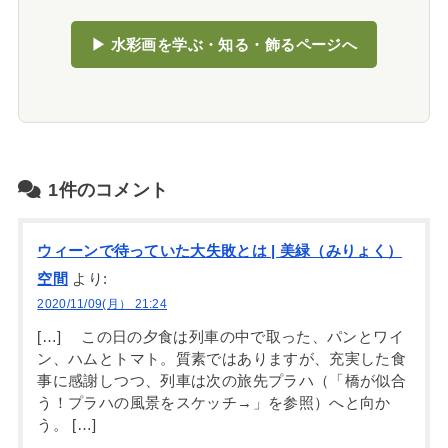
▶ 水彩画を学ぶ・知る・飾るページへ
1件のコメント
ウィーンで待っていた大失敗とは | 美緑（みりょく）
空間
より:
2020/11/09(月） 21:24
[…] この日の夕食は列車の中で取った、パンとワイ
ン、ハムとトマト。質素ではありますが、充実した食
事に感謝しつつ、列車は次の旅先プラハ（「橋が似合
う！プラハの風景をスケッチ→」を参照）へと向か
う。 […]