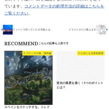
ています。
コメントデータの処理方法の詳細はこちらを
ご覧ください
。
ウィーンで待っていた大失敗とは
イラストのコツ教えます
RECOMMEND
5.スケッチの旅 海外編
2.ためになる美術講座
逆光の風景を描く！3つのポイント
とは？
スペインをスケッチする。トレド