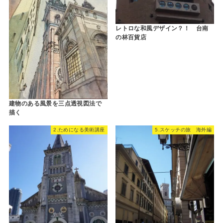
レトロな和風デザイン？！ 台南
の林百貨店
建物のある風景を三点透視図法で
描く
2.ためになる美術講座
5.スケッチの旅 海外編