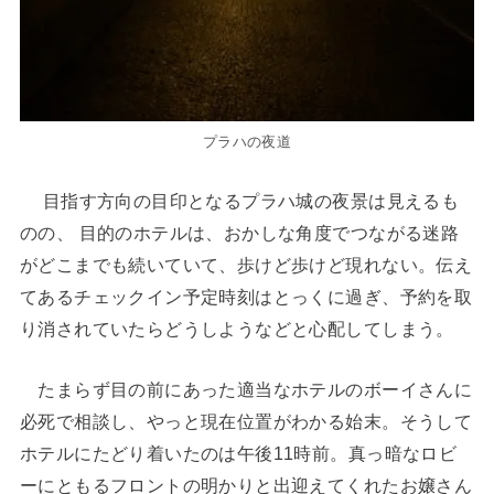
プラハの夜道
目指す方向の目印となるプラハ城の夜景は見えるも
のの、 目的のホテルは、おかしな角度でつながる迷路
がどこまでも続いていて、歩けど歩けど現れない。伝え
てあるチェックイン予定時刻はとっくに過ぎ、予約を取
り消されていたらどうしようなどと心配してしまう。
たまらず目の前にあった適当なホテルのボーイさんに
必死で相談し、やっと現在位置がわかる始末。そうして
ホテルにたどり着いたのは午後11時前。真っ暗なロビ
ーにともるフロントの明かりと出迎えてくれたお嬢さん