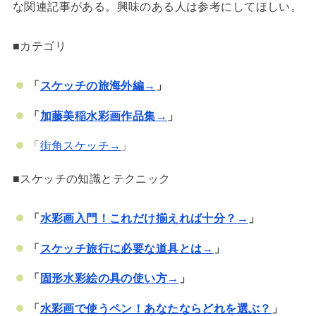
な関連記事がある。興味のある人は参考にしてほしい。
■カテゴリ
「
スケッチの旅海外編→
」
「
加藤美稲水彩画作品集→
」
「
街角スケッチ→
」
■スケッチの知識とテクニック
「
水彩画入門！これだけ揃えれば十分？
→
」
「
スケッチ旅行に必要な道具とは
→
」
「
固形水彩絵の具の使い方→
」
「
水彩画で使うペン！あなたならどれを選ぶ？
」