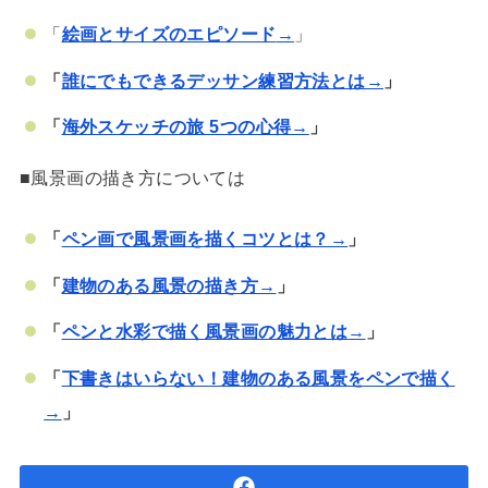
「
絵画とサイズのエピソード
→
」
「
誰にでもできるデッサン練習方法とは→
」
「
海外スケッチの旅 5つの心得→
」
■風景画の描き方については
「
ペン画で風景画を描くコツとは？→
」
「
建物のある風景の描き方→
」
「
ペンと水彩で描く風景画の魅力とは
→
」
「
下書きはいらない！建物のある風景をペンで描く
→
」