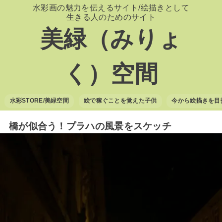
水彩画の魅力を伝えるサイト/絵描きとして
生きる人のためのサイト
美緑（みりょ
く）空間
水彩STORE/美緑空間
絵で稼ぐことを覚えた子供
今から絵描きを目
橋が似合う！プラハの風景をスケッチ