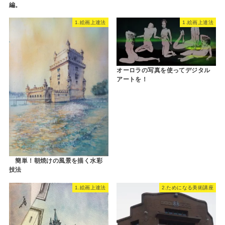
編。
1.絵画上達法
1.絵画上達法
オーロラの写真を使ってデジタル
アートを！
簡単！朝焼けの風景を描く水彩
技法
1.絵画上達法
2.ためになる美術講座