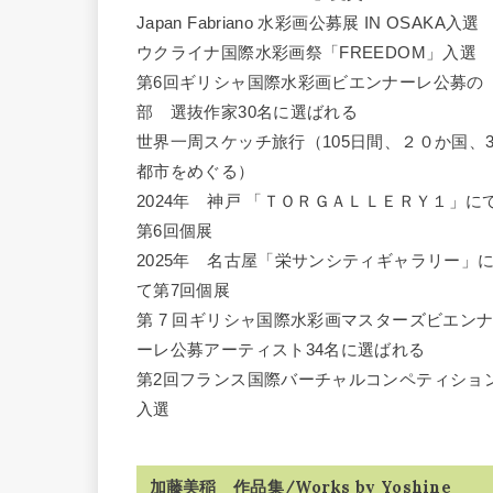
Japan Fabriano 水彩画公募展 IN OSAKA入選
ウクライナ国際水彩画祭「FREEDOM」入選
第6回ギリシャ国際水彩画ビエンナーレ公募の
部 選抜作家30名に選ばれる
世界一周スケッチ旅行（105日間、２０か国、3
都市をめぐる）
2024年 神戸 「ＴＯＲＧＡＬＬＥＲＹ１」に
第6回個展
2025年 名古屋「栄サンシティギャラリー」
て第7回個展
第 7 回ギリシャ国際水彩画マスターズビエン
ーレ公募アーティスト34名に選ばれる
第2回フランス国際バーチャルコンペティショ
入選
加藤美稲 作品集/Works by Yoshine