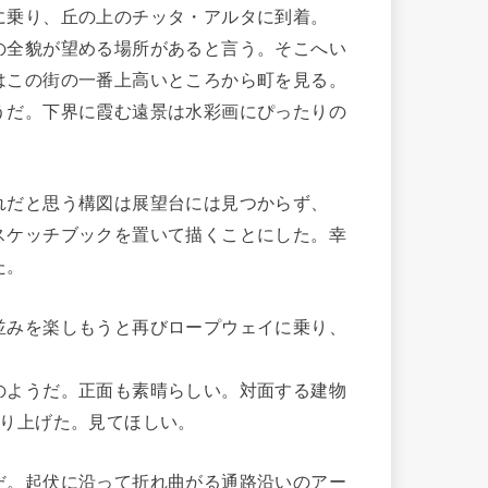
乗り、丘の上のチッタ・アルタに到着。
全貌が望める場所があると言う。そこへい
はこの街の一番上高いところから町を見る。
うだ。下界に霞む遠景は水彩画にぴったりの
だと思う構図は展望台には見つからず、
スケッチブックを置いて描くことにした。幸
た。
みを楽しもうと再びロープウェイに乗り、
ようだ。正面も素晴らしい。対面する建物
取り上げた。見てほしい。
。起伏に沿って折れ曲がる通路沿いのアー