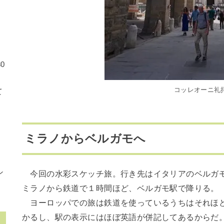
0
コッレオーニ礼
て
に
ミラノからベルガモへ
ナ
ン
今回の水彩スケッチ旅。行き先はイタリアのベルガモ
ミラノから鉄道で１時間ほど、ベルガモ駅で降りる。
ヨーロッパでの旅は鉄道を使っているうちはそれほど
かるし、駅の表示にはほぼ英語が併記してあるからだ