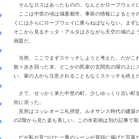
そんなロスはあったものの、なんとかロープウェイに
ここは中世の頃は城塞都市。事前の情報によるとその
くにはさらにロープウェイに乗らねばならない。まず
そこから見るチッタ・アルタはさながら天空の城のよ
画題だ。
当然、ここでまずスケッチしようと考えた。だがこれ
散々歩き回った末、どこかの民家の玄関先の塀の上に
い、家の人から注意されることもなくスケッチを終え
さて、せっかく来た中世の町。少しゆっくり古い町並
街に戻った。
見所はコッレオーニ礼拝堂。ルネサンス時代の建築の
の2階から見た姿も美しい。この水彩画は別の記事で
だが私が見つけた一番のシーンが冒頭に掲げた写真だ