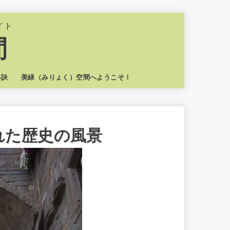
イト
間
秘訣
美緑（みりょく）空間へようこそ！
れた歴史の風景