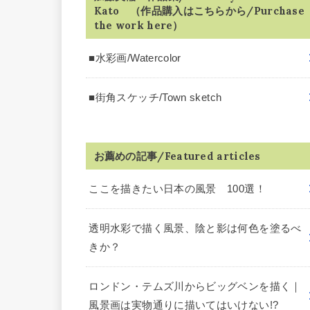
Kato （作品購入はこちらから/Purchase
the work here）
■水彩画/Watercolor
■街角スケッチ/Town sketch
お薦めの記事/Featured articles
ここを描きたい日本の風景 100選！
透明水彩で描く風景、陰と影は何色を塗るべ
きか？
ロンドン・テムズ川からビッグベンを描く｜
風景画は実物通りに描いてはいけない!?