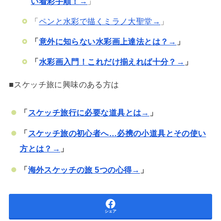
い着彩手順！
→
」
「
ペンと水彩で描くミラノ大聖堂→
」
「
意外に知らない水彩画上達法とは？→
」
「
水彩画入門！これだけ揃えれば十分？
→
」
■スケッチ旅に興味のある方は
「
スケッチ旅行に必要な道具とは
→
」
「
スケッチ旅の初心者へ…必携の小道具とその使い
方とは？→
」
「
海外スケッチの旅 5つの心得→
」
シェア