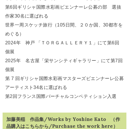
第6回ギリシャ国際水彩画ビエンナーレ公募の部 選抜
作家30名に選ばれる
世界一周スケッチ旅行（105日間、２０か国、30都市を
めぐる）
2024年 神戸 「ＴＯＲＧＡＬＬＥＲＹ１」にて第6回
個展
2025年 名古屋「栄サンシティギャラリー」にて第7回
個展
第 7 回ギリシャ国際水彩画マスターズビエンナーレ公募
アーティスト34名に選ばれる
第2回フランス国際バーチャルコンペティション入選
加藤美稲 作品集/Works by Yoshine Kato （作
品購入はこちらから/Purchase the work here）