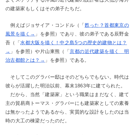
の建築家もしくはその弟子たちだ。
例えばジョサイア・コンドル（「
甦った？首都東京の
風景を描く→
」を参照）であり、彼の弟子である辰野金
吾（「
水都大阪を描く！中之島5つの歴史的建物とは？
→
」を参照）や片山東熊（「
京都の近代建築を描く 明
治古都館とは？→
」を参照）である。
そしてこのグラバー邸はそのどちらでもない。時代は
彼らが活躍した明治以前、幕末1863年に建てられた。
だから、当然「建築家」という職業はまだなく、建て
主の貿易商トーマス・グラバーにも建築家としての素養
は無かったようであるから、実質的な設計をしたのは当
時の大工の棟梁だったのだ。