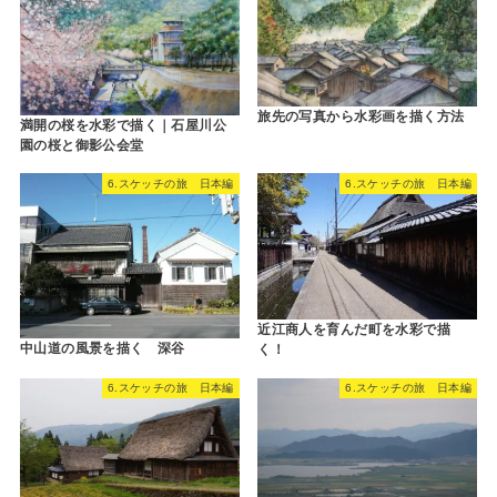
旅先の写真から水彩画を描く方法
満開の桜を水彩で描く｜石屋川公
園の桜と御影公会堂
6.スケッチの旅 日本編
6.スケッチの旅 日本編
近江商人を育んだ町を水彩で描
中山道の風景を描く 深谷
く！
6.スケッチの旅 日本編
6.スケッチの旅 日本編