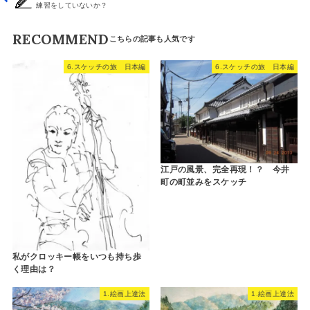
練習をしていないか？
RECOMMEND
6.スケッチの旅 日本編
6.スケッチの旅 日本編
江戸の風景、完全再現！？ 今井
町の町並みをスケッチ
私がクロッキー帳をいつも持ち歩
く理由は？
1.絵画上達法
1.絵画上達法