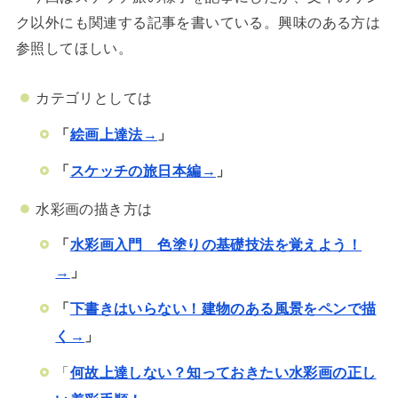
ク以外にも関連する記事を書いている。興味のある方は
参照してほしい。
カテゴリとしては
「
絵画上達法→
」
「
スケッチの旅日本編→
」
水彩画の描き方は
「
水彩画入門 色塗りの基礎技法を覚えよう！
→
」
「
下書きはいらない！建物のある風景をペンで描
く→
」
「
何故上達しない？知っておきたい水彩画の正し