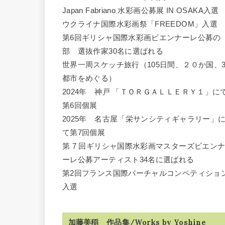
Japan Fabriano 水彩画公募展 IN OSAKA入選
ウクライナ国際水彩画祭「FREEDOM」入選
第6回ギリシャ国際水彩画ビエンナーレ公募の
部 選抜作家30名に選ばれる
世界一周スケッチ旅行（105日間、２０か国、3
都市をめぐる）
2024年 神戸 「ＴＯＲＧＡＬＬＥＲＹ１」に
第6回個展
2025年 名古屋「栄サンシティギャラリー」
て第7回個展
第 7 回ギリシャ国際水彩画マスターズビエン
ーレ公募アーティスト34名に選ばれる
第2回フランス国際バーチャルコンペティショ
入選
加藤美稲 作品集/Works by Yoshine