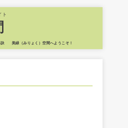
イト
間
秘訣
美緑（みりょく）空間へようこそ！