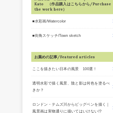
Kato （作品購入はこちらから/Purchase
the work here）
■水彩画/Watercolor
■街角スケッチ/Town sketch
お薦めの記事/Featured articles
ここを描きたい日本の風景 100選！
透明水彩で描く風景、陰と影は何色を塗るべ
きか？
ロンドン・テムズ川からビッグベンを描く｜
風景画は実物通りに描いてはいけない!?